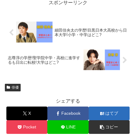
スポンサーリンク
細田佳央太の学歴!目黒日本大高校から日
本大学!小学・中学はどこ?
志尊淳の学歴!聖学院中学・高校に進学す
るも日出に転校!大学はどこ?
俳優
シェアする
X
Facebook
はてブ
Pocket
LINE
コピー