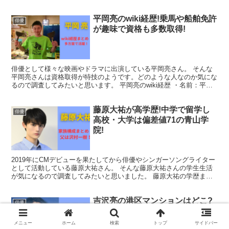
2001年4月26日 ・出身：北海道苫小牧市 ・血液...
平岡亮のwiki経歴!乗馬や船舶免許
俳優
が趣味で資格も多数取得!
俳優として様々な映画やドラマに出演している平岡亮さん。 そんな
平岡亮さんは資格取得が特技のようです。どのような人なのか気にな
るので調査してみたいと思います。 平岡亮のwiki経歴 ・名前：平岡
亮（ひらおかりょう） ・生年月日：1991年6月...
藤原大祐が高学歴!中学で留学し
俳優
高校・大学は偏差値71の青山学
院!
2019年にCMデビューを果たしてから俳優やシンガーソングライター
として活動している藤原大祐さん。 そんな藤原大祐さんの学生生活
が気になるので調査してみたいと思いました。 藤原大祐の学歴まと
め まずはプロフィールから紹介します。 ・名前：ふ...
吉沢亮の港区マンションはどこ?
俳優
家賃は?高級タワマンは玄関の鍵
をしない⁉
メニュー
ホーム
検索
トップ
サイドバー