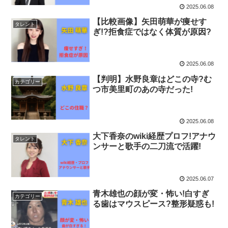
2025.06.08
【比較画像】矢田萌華が痩せす
タレント
ぎ!?拒食症ではなく体質が原因?
2025.06.08
【判明】水野良章はどこの寺?む
カテゴリー
つ市美里町のあの寺だった!
2025.06.08
大下香奈のwiki経歴プロフ!アナウ
タレント
ンサーと歌手の二刀流で活躍!
2025.06.07
青木雄也の顔が変・怖い!白すぎ
カテゴリー
る歯はマウスピース?整形疑惑も!