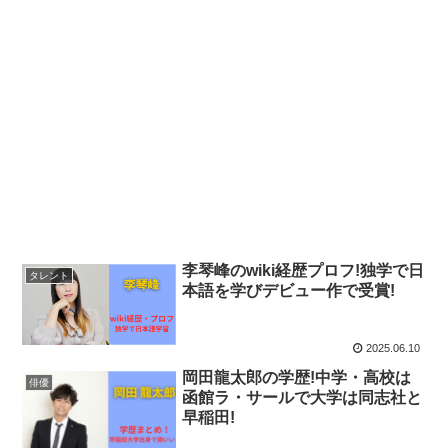
李琴峰のwiki経歴プロフ!独学で日
タレント
本語を学びデビュー作で受賞!
2025.06.10
岡田龍太郎の学歴!中学・高校は
俳優
函館ラ・サールで大学は同志社と
早稲田!