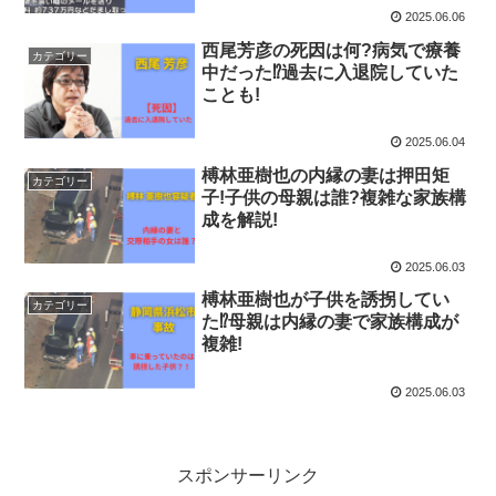
2025.06.06
西尾芳彦の死因は何?病気で療養
カテゴリー
中だった⁉過去に入退院していた
ことも!
2025.06.04
榑林亜樹也の内縁の妻は押田矩
カテゴリー
子!子供の母親は誰?複雑な家族構
成を解説!
2025.06.03
榑林亜樹也が子供を誘拐してい
カテゴリー
た⁉母親は内縁の妻で家族構成が
複雑!
2025.06.03
スポンサーリンク