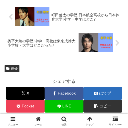
町田啓太の学歴!日本航空高校から日本体
育大学!小学・中学はどこ?
奥平大兼の学歴!中学・高校は東京成徳大!
小学校・大学はどこだった?
俳優
シェアする
X
Facebook
はてブ
Pocket
LINE
コピー
メニュー
ホーム
検索
トップ
サイドバー
ナツログをフォローする