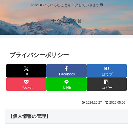
Hello!☀いろいろなことをログしていきます📷
ナツログ✎📄
プライバシーポリシー
X
Facebook
はてブ
Pocket
LINE
コピー
2024.10.27
2025.05.06
【個人情報の管理】