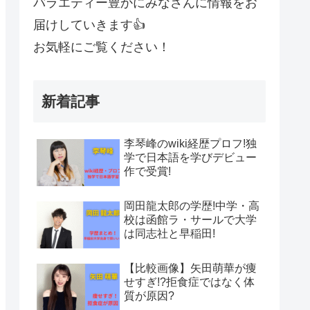
バラエティー豊かにみなさんに情報をお
届けしていきます👍
お気軽にご覧ください！
新着記事
李琴峰のwiki経歴プロフ!独
学で日本語を学びデビュー
作で受賞!
岡田龍太郎の学歴!中学・高
校は函館ラ・サールで大学
は同志社と早稲田!
【比較画像】矢田萌華が痩
せすぎ!?拒食症ではなく体
質が原因?