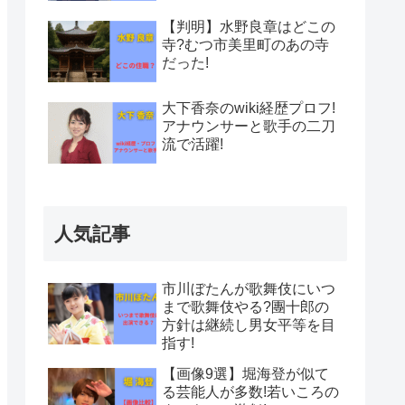
【判明】水野良章はどこの
寺?むつ市美里町のあの寺
だった!
大下香奈のwiki経歴プロフ!
アナウンサーと歌手の二刀
流で活躍!
人気記事
市川ぼたんが歌舞伎にいつ
まで歌舞伎やる?團十郎の
方針は継続し男女平等を目
指す!
【画像9選】堀海登が似て
る芸能人が多数!若いころの