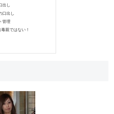
口出し
の口出し
ト管理
は毒親ではない！