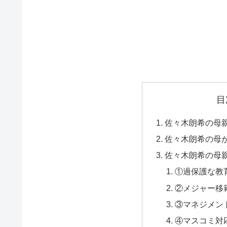
目
佐々木朗希の母
佐々木朗希の母
佐々木朗希の母
①過保護な教
②メジャー移
③マネジメン
④マスコミ対