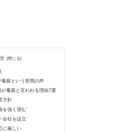
次
親
が毒親という世間の声
親が毒親と言われる理由7選
育方針
籍を強く望む
ト会社を設立
応に厳しい