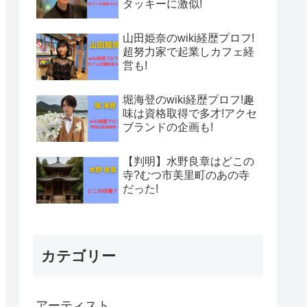
タッキーに激似!
山田姫奈のwiki経歴プロフ!
超努力家で起業しカフェ経
営も!
堀海登のwiki経歴プロフ!趣
味は資格取得で多才!アクセ
ブランドの企画も!
【判明】水野良章はどこの
寺?むつ市美里町のあの寺
だった!
カテゴリー
アーティスト