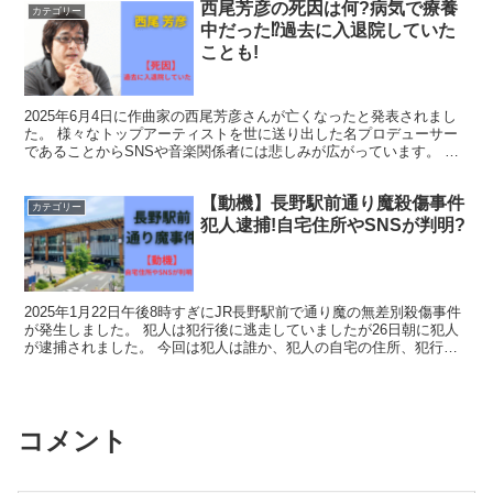
西尾芳彦の死因は何?病気で療養
カテゴリー
中だった⁉過去に入退院していた
ことも!
2025年6月4日に作曲家の西尾芳彦さんが亡くなったと発表されまし
た。 様々なトップアーティストを世に送り出した名プロデューサー
であることからSNSや音楽関係者には悲しみが広がっています。 今
回の公式発表では死因については一切触れられておら...
【動機】長野駅前通り魔殺傷事件
カテゴリー
犯人逮捕!自宅住所やSNSが判明?
2025年1月22日午後8時すぎにJR長野駅前で通り魔の無差別殺傷事件
が発生しました。 犯人は犯行後に逃走していましたが26日朝に犯人
が逮捕されました。 今回は犯人は誰か、犯人の自宅の住所、犯行の
動機などを調査しまとめます。 長野駅前通り魔...
コメント