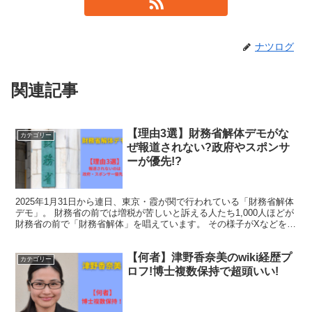
ナツログ
関連記事
【理由3選】財務省解体デモがな
カテゴリー
ぜ報道されない?政府やスポンサ
ーが優先!?
2025年1月31日から連日、東京・霞が関で行われている「財務省解体
デモ」。 財務省の前では増税が苦しいと訴える人たち1,000人ほどが
財務省の前で「財務省解体」を唱えています。 その様子がXなどを通
じて広まり、徐々に参加者が増えていってい...
【何者】津野香奈美のwiki経歴プ
カテゴリー
ロフ!博士複数保持で超頭いい!