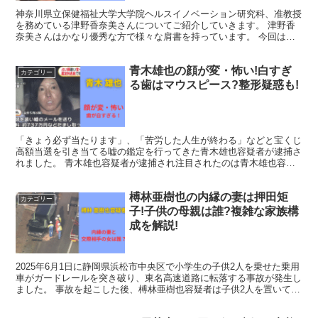
神奈川県立保健福祉大学大学院ヘルスイノベーション研究科、准教授
を務めている津野香奈美さんについてご紹介していきます。 津野香
奈美さんはかなり優秀な方で様々な肩書を持っています。 今回は津
野香奈美さんのこれまでの経歴や専門分野、学歴、年齢など...
青木雄也の顔が変・怖い!白すぎ
カテゴリー
る歯はマウスピース?整形疑惑も!
「きょう必ず当たります」、「苦労した人生が終わる」などと宝くじ
高額当選を引き当てる嘘の鑑定を行ってきた青木雄也容疑者が逮捕さ
れました。 青木雄也容疑者が逮捕され注目されたのは青木雄也容疑
者の「顔」です。 そこで今回は青木雄也容疑者のについて...
榑林亜樹也の内縁の妻は押田矩
カテゴリー
子!子供の母親は誰?複雑な家族構
成を解説!
2025年6月1日に静岡県浜松市中央区で小学生の子供2人を乗せた乗用
車がガードレールを突き破り、東名高速道路に転落する事故が発生し
ました。 事故を起こした後、榑林亜樹也容疑者は子供2人を置いて逃
走しています。 この事故を起こしたのは榑林亜樹...