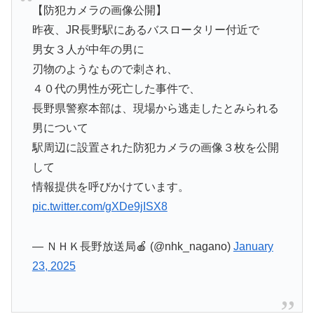
【防犯カメラの画像公開】
昨夜、JR長野駅にあるバスロータリー付近で
男女３人が中年の男に
刃物のようなもので刺され、
４０代の男性が死亡した事件で、
長野県警察本部は、現場から逃走したとみられる
男について
駅周辺に設置された防犯カメラの画像３枚を公開
して
情報提供を呼びかけています。
pic.twitter.com/gXDe9jISX8
— ＮＨＫ長野放送局🍎 (@nhk_nagano)
January
23, 2025