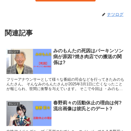
ナツログ
関連記事
みのもんたの死因はパーキンソン
タレント
病が原因?焼き肉店での搬送の関
係は?
フリーアナウンサーとして様々な番組の司会などを行ってきたみのも
んたさん。 そんなみのもんたさんが2025年3月1日に亡くなったこと
が報じられ、世間に衝撃を与えています。 そこで今回は ・みのもん
たが死去 ・みのもんたの死因 ・みのもんたの病...
春野莉々の活動休止の理由は何?
タレント
流出画像は彼氏とのデート?