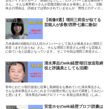
女性アイドルグループ「高嶺のなでしこ」のメンバーである春野莉々
さん。 そんな春野莉々さんが芸能活動の休止を発表しました。 活動
休止の理由は、詳細までは明かされていませんが「男性とのディズニ
ーデート」ではないかと言われています。 そこで今回は...
【画像9選】増田三莉音が似てる
タレント
芸能人が多数!西野七瀬に激似!
乃木坂46の6期生の11人目のメンバーとして加入が発表された増田三
莉音（ますだみりね）さん。 そんな増田三莉音さんが様々な芸能人
に似ていると話題となっています。 そこで今回は増田三莉音さんが
似ている芸能人を調査しまとめていきたいと思います。...
清水厚志のwiki経歴!朝日放送取締
タレント
役と評議員としても活躍!
長年にわたり朝日放送に従事し取締役をも務めていた清水厚志さん。
そんな清水厚志さんのこれまでの経歴が気になるので調査してみたい
と思います。 清水厚志のwikiプロフィール 名前は清水厚志（しみず
あつし） 生年月日は1961年4月20日です。...
安堂ホセのwiki経歴プロフ!読書は
タレント