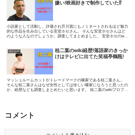
嫌い!映画好きで制作していた⁉
小説家として活動し、評価され芥川賞にもノミネートされるほど魅力
的な作品を生み出している安堂ホセさん。 そんな安堂ホセさんはど
のような人なのでしょうか。調査してまとめました。 安堂ホセのwiki
プロフィール 名前は安堂ホセ（あんどうホセ）。東...
桂二葉のwiki経歴!落語家のきっか
タレント
けはテレビに出てた笑福亭鶴瓶!
マッシュルームカットがトレードマークの噺家である桂二葉さん。
そんな桂二葉さんはなぜ女性としては珍しい噺家になろうと思ったの
か、経歴なども調査しまとめたいと思います。 桂二葉のwikiプロフィ
ール ・芸名：桂二葉（かつらによう） ・本名：西...
コメント