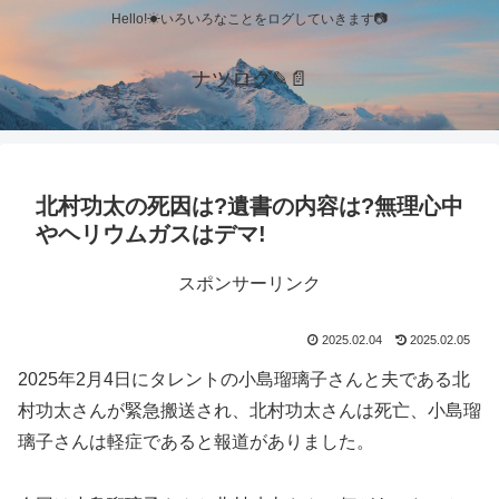
Hello!☀いろいろなことをログしていきます📷
ナツログ✎📄
北村功太の死因は?遺書の内容は?無理心中
やヘリウムガスはデマ!
スポンサーリンク
2025.02.04
2025.02.05
2025年2月4日にタレントの小島瑠璃子さんと夫である北
村功太さんが緊急搬送され、北村功太さんは死亡、小島瑠
璃子さんは軽症であると報道がありました。