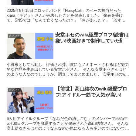
2025年5月18日にロックバンド「NoisyCell」のベース担当だった
kiara（キアラ）さんが死去したことを発表しました。 発表を受け
て、SNSでは「なんで亡くなったの？」「何があった？」「若すぎ
る」など様々な声があがっています。 そ...
安堂ホセのwiki経歴プロフ!読書は
タレント
嫌い!映画好きで制作していた⁉
小説家として活動し、評価され芥川賞にもノミネートされるほど魅力
的な作品を生み出している安堂ホセさん。 そんな安堂ホセさんはど
のような人なのでしょうか。調査してまとめました。 安堂ホセのwiki
プロフィール 名前は安堂ホセ（あんどうホセ）。東...
【前世】高山結衣のwiki経歴プロ
タレント
フ!アイドル一筋で人気が高い!
6人組アイドルグループ「なみだ色の消しごむ」のメンバーで2025年
5月30日グループを脱退することが発表された高山結衣さん。 そんな
高山結衣さんはどのような人なのか気になる人も多いのではないでし
ょうか。 そこで今回は高山結衣さんのプロフィー...