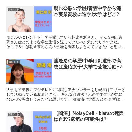
朝比奈彩の学歴!青雲中学から洲
タレント
本実業高校に進学!大学はどこ?
モデルやタレントトして活躍している朝比奈彩さん。 そんな朝比奈
彩さんはどのような学生生活を送っていたのか気になりますよね。
そこで今回は朝比奈彩さんの学歴を調査しまとめていきたいと思いま
す。 朝比奈彩の学歴まとめ まずはプロフィールから紹介...
渡邊渚の学歴!中学は剣道部で高
タレント
校は慶応女子!大学で芸能活動へ!
大学を卒業後にフジテレビに就職しアナウンサーをし現在はフリーと
して活動している渡邊渚さん。 そんな渡邊渚さんの学生生活が気に
なるので調査してみたいと思います。 渡邊渚の学歴まとめ まずはプ
ロフィールから紹介します。 ・名前：わたなべなぎさ ...
【闇深】NoisyCell・kiaraの死因
タレント
は自殺?病気の可能性は?