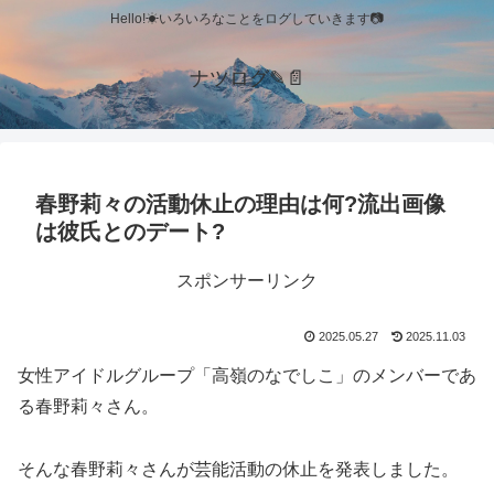
Hello!☀いろいろなことをログしていきます📷
ナツログ✎📄
春野莉々の活動休止の理由は何?流出画像
は彼氏とのデート?
スポンサーリンク
2025.05.27
2025.11.03
女性アイドルグループ「高嶺のなでしこ」のメンバーであ
る春野莉々さん。
そんな春野莉々さんが芸能活動の休止を発表しました。